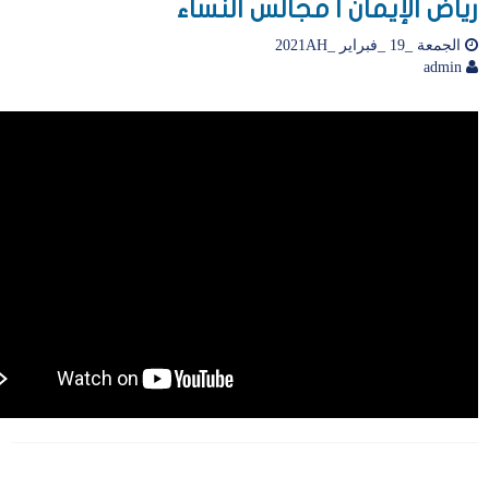
رياض الإيمان | مجالس النساء
الجمعة _19 _فبراير _2021AH
admin