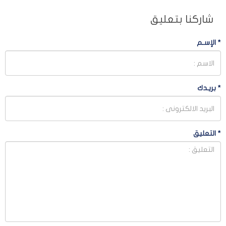
شاركنا بتعليق
*
الإسـم
*
بريـدك
*
التعليق