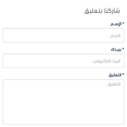
شاركنا بتعليق
*
الإسـم
*
بريـدك
*
التعليق