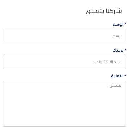
شاركنا بتعليق
*
الإسـم
*
بريـدك
*
التعليق