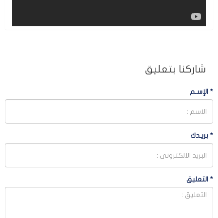
شاركنا بتعليق
*
الإسـم
*
بريـدك
*
التعليق