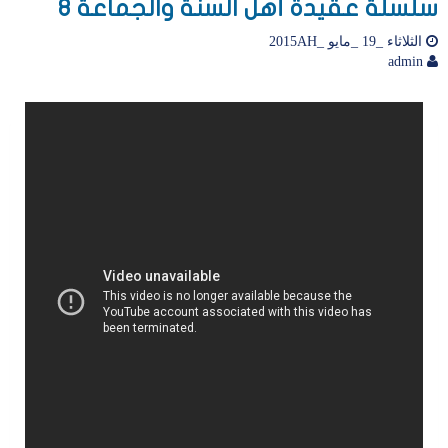
سلسلة عقيدة أهل السنة والجماعة 8
الثلاثاء _19 _مايو _2015AH
admin