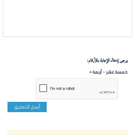
يرجى إدخال الإجابة بالأرقام:
خمسة عشر − أربعة =
أرسل التعليق