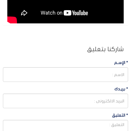
شاركنا بتعليق
*
الإسـم
*
بريـدك
*
التعليق