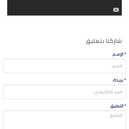
شاركنا بتعليق
*
الإسـم
*
بريـدك
*
التعليق