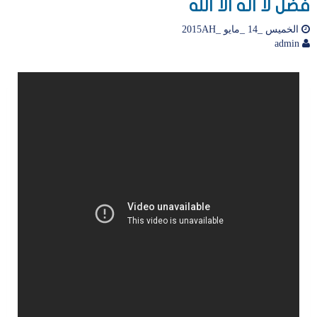
فضل لا اله الا الله
الخميس _14 _مايو _2015AH
admin