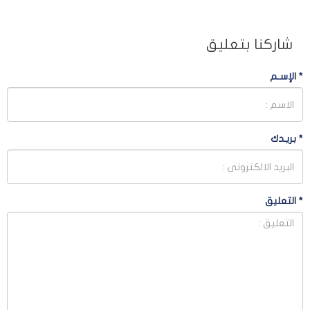
شاركنا بتعليق
*
الإسـم
*
بريـدك
*
التعليق