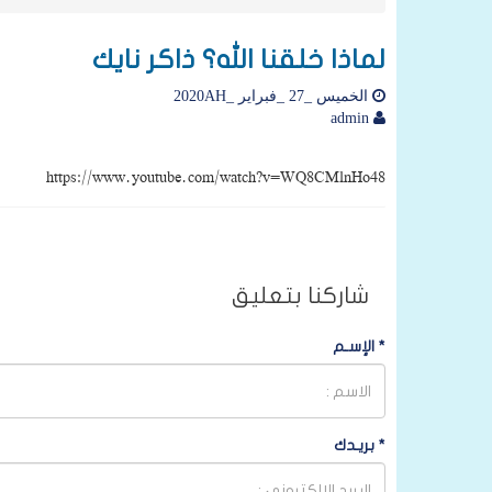
لماذا خلقنا الله؟ ذاكر نايك
الخميس _27 _فبراير _2020AH
admin
https://www.youtube.com/watch?v=WQ8CMlnHo48
شاركنا بتعليق
*
الإسـم
*
بريـدك