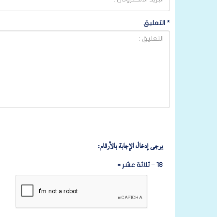
*
التعليق
يرجى إدخال الإجابة بالأرقام:
18 − ثلاثة عشر =