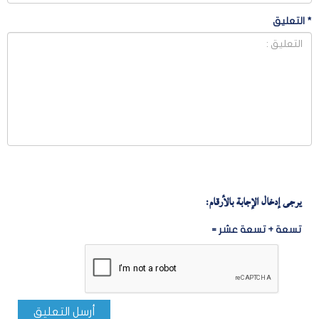
*
التعليق
يرجى إدخال الإجابة بالأرقام:
تسعة + تسعة عشر =
أرسل التعليق