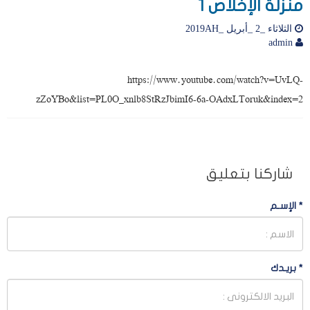
منزلة الإخلاص 1
الثلاثاء _2 _أبريل _2019AH
admin
https://www.youtube.com/watch?v=UvLQ-
zZoYBo&list=PL0O_xnlb8StRzJbimI6-6a-OAdxLToruk&index=2
شاركنا بتعليق
*
الإسـم
*
بريـدك