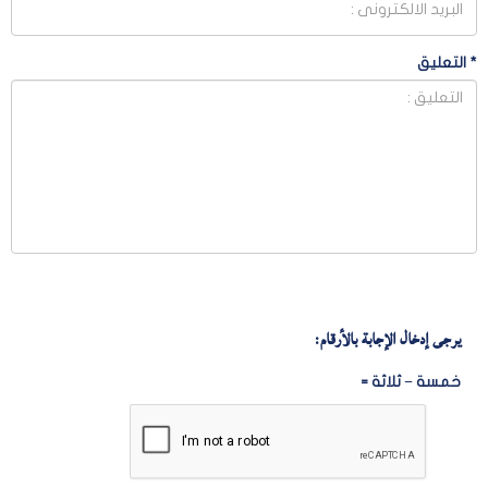
*
التعليق
يرجى إدخال الإجابة بالأرقام:
خمسة − ثلاثة =