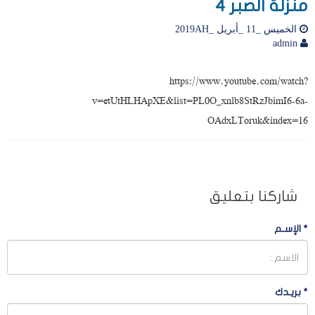
منزلة الصبر 4
الخميس _11 _أبريل _2019AH
admin
https://www.youtube.com/watch?
v=etUtHLHApXE&list=PL0O_xnlb8StRzJbimI6-6a-
OAdxLToruk&index=16
شاركنا بتعليق
*
الإسـم
*
بريـدك